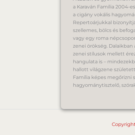
a Karaván Família 2004-es
a cigány vokális hagyom
Repertoárjukkal bizonyítjá
szellemes, bölcs és befog
vagy egy roma népcsoport
zenei örökség. Dalaikban 
zenei stílusok mellett ére
hangulata is – mindezek
hallott világzene születe
Família képes megőrizni sa
hagyománytisztelő, szórak
Copyrigh