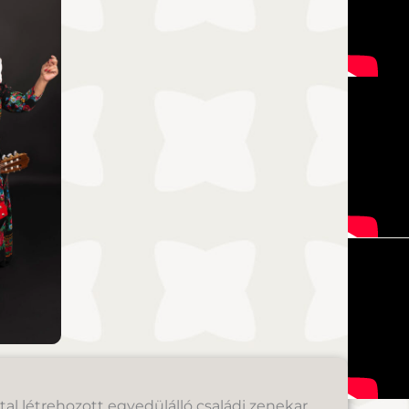
al létrehozott egyedülálló családi zenekar,