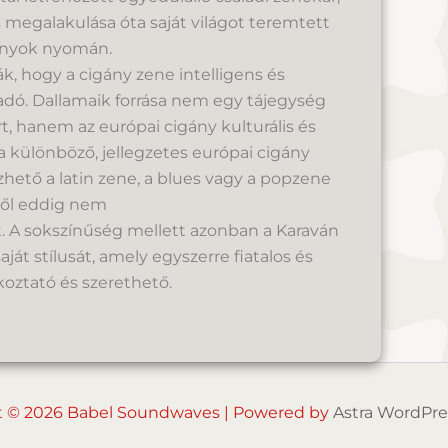
 megalakulása óta saját világot teremtett
ányok nyomán.
k, hogy a cigány zene intelligens és
adó. Dallamaik forrása nem egy tájegység
, hanem az európai cigány kulturális és
a különböző, jellegzetes európai cigány
zhető a latin zene, a blues vagy a popzene
ből eddig nem
tt. A sokszínűség mellett azonban a Karaván
ját stílusát, amely egyszerre fiatalos és
oztató és szerethető.
t © 2026 Babel Soundwaves | Powered by
Astra WordPr