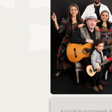
A szülők és gyermekeik ált