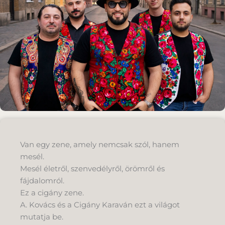
Van egy zene, amely nemcsak szól, hanem
mesél.
Mesél életről, szenvedélyről, örömről és
fájdalomról.
Ez a cigány zene.
A. Kovács és a Cigány Karaván ezt a világot
mutatja be.