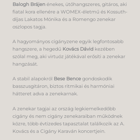
Balogh Brájen
énekes, ütőhangszeres, gitáros, aki
fiatal kora ellenére a WOMEX-életmű és Kossuth-
díjas Lakatos Mónika és a Romengo zenekar
oszlopos tagja.
A hagyományos cigányzene egyik legfontosabb
hangszere, a hegedű
Kovács Dávid
kezében
szólal meg, aki virtuóz játékával erősíti a zenekar
hangzását.
A stabil alapokról
Bese Bence
gondoskodik
basszusgitáron, biztos ritmikai és harmóniai
hátteret adva a zenekarnak.
A zenekar tagjai az ország legkiemelkedőbb
cigány és nem cigány zenekaraiban működnek
közre, több évtizedes tapasztalat találkozik az A.
Kovács és a Cigány Karaván koncertjein.