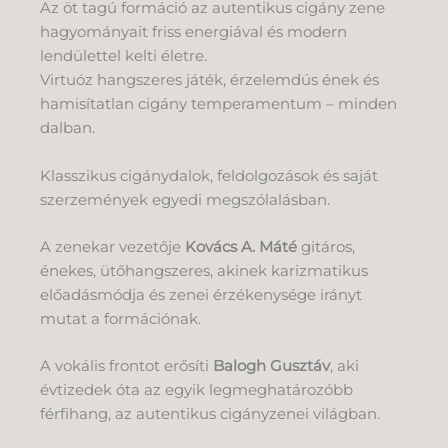
Az öt tagú formáció az autentikus cigány zene
hagyományait friss energiával és modern
lendülettel kelti életre.
Virtuóz hangszeres játék, érzelemdús ének és
hamisítatlan cigány temperamentum – minden
dalban.
Klasszikus cigánydalok, feldolgozások és saját
szerzemények egyedi megszólalásban.
A zenekar vezetője
Kovács A. Máté
gitáros,
énekes, ütőhangszeres, akinek karizmatikus
előadásmódja és zenei érzékenysége irányt
mutat a formációnak.
A vokális frontot erősíti
Balogh Gusztáv
, aki
évtizedek óta az egyik legmeghatározóbb
férfihang, az autentikus cigányzenei világban.